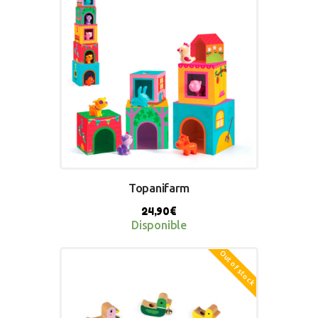
Topanifarm
24,90
€
Disponible
Out of stock
BUY NOW