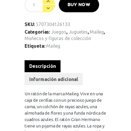
BUY NOW
SKU:
5707304126133
Categorías:
Juegos
,
Juguetes
,
Maileg
,
Muñecos y figuras de colección
Etiqueta:
Maileg
Descripción
Información adicional
Un ratón de la marca Maileg. Vive en una
caja de cerillas con un precioso juego de
cama, un colchón de rayas azules, una
almohada de flores y una funda nórdica de
cuadros azules. El ratón Gran Hermano
tiene un pijama de rayas azules. La ropa y