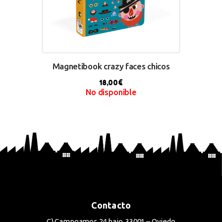
Magnetibook crazy faces chicos
18,00
€
No disponible
BUY NOW
Contacto
C) Campoamor, 24 bajo. 33001 – Oviedo