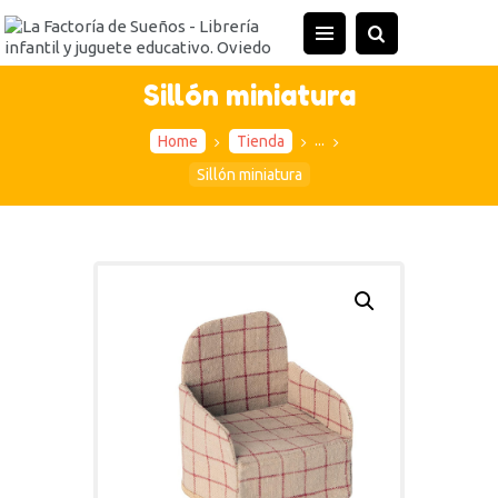
INICIO
TIENDA
Sillón miniatura
ACTIVIDADES
...
Home
Tienda
CONTACTO
Sillón miniatura