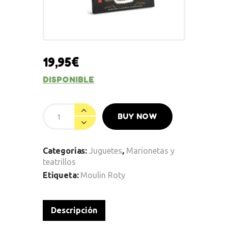
19,95
€
DISPONIBLE
BUY NOW
Categorías:
Juguetes
,
Marionetas y
teatrillos
Etiqueta:
Moulin Roty
Descripción