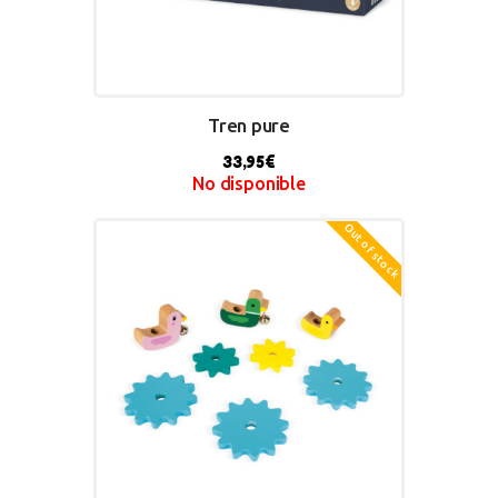
Tren pure
33,95
€
No disponible
Out of stock
BUY NOW