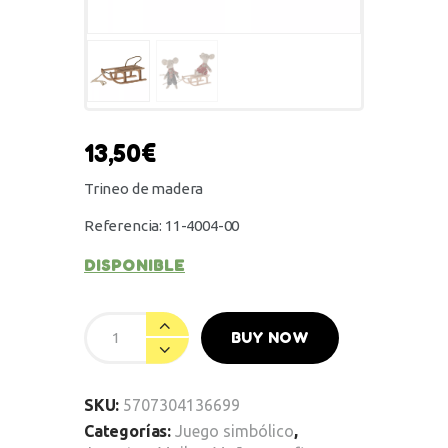
13,50
€
Trineo de madera
Referencia: 11-4004-00
DISPONIBLE
BUY NOW
SKU:
5707304136699
Categorías:
Juego simbólico
,