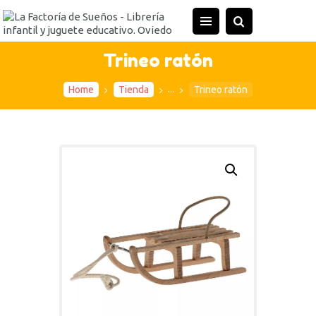
INICIO
TIENDA
Trineo ratón
ACTIVIDADES
...
Home
Tienda
Trineo ratón
CONTACTO