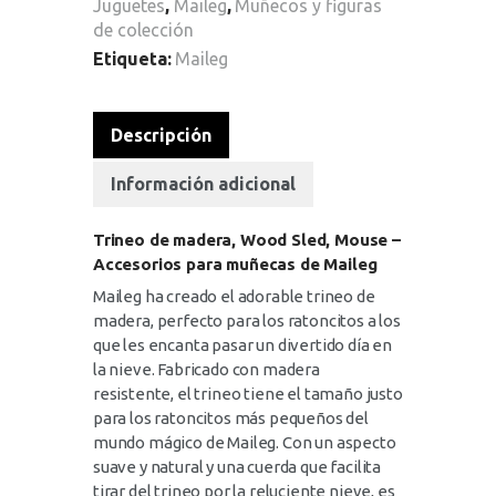
Juguetes
,
Maileg
,
Muñecos y figuras
de colección
Etiqueta:
Maileg
Descripción
Información adicional
Trineo de madera, Wood Sled, Mouse –
Accesorios para muñecas de Maileg
Maileg ha creado el adorable trineo de
madera, perfecto para los ratoncitos a los
que les encanta pasar un divertido día en
la nieve. Fabricado con madera
resistente, el trineo tiene el tamaño justo
para los ratoncitos más pequeños del
mundo mágico de Maileg. Con un aspecto
suave y natural y una cuerda que facilita
tirar del trineo por la reluciente nieve, es