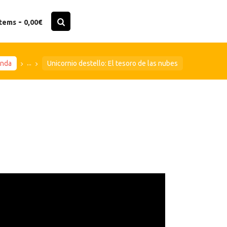
-
items
0,00€
...
enda
Unicornio destello: El tesoro de las nubes