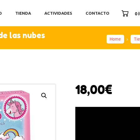
ICIO
O
TIENDA
ACTIVIDADES
CONTACTO
0 
ENDA
TIVIDADES
de las nubes
ONTACTO
Home
Ti
18,00
€