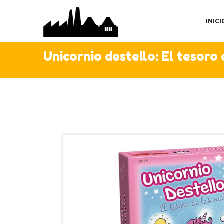
IN
INICI
TI
AC
Unicornio destello: El tesoro 
C