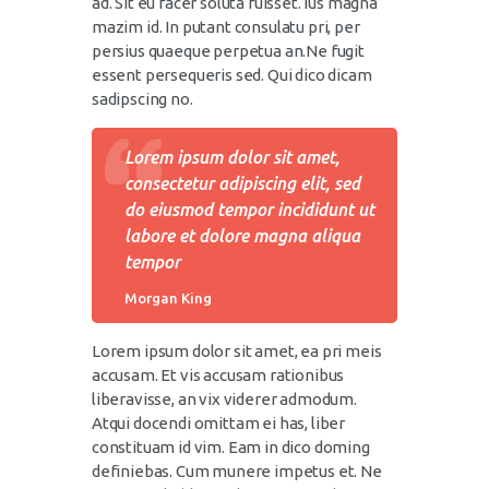
ad. Sit eu facer soluta fuisset. Ius magna
mazim id. In putant consulatu pri, per
persius quaeque perpetua an.Ne fugit
essent persequeris sed. Qui dico dicam
sadipscing no.
Lorem ipsum dolor sit amet,
consectetur adipiscing elit, sed
do eiusmod tempor incididunt ut
labore et dolore magna aliqua
tempor
Morgan King
Lorem ipsum dolor sit amet, ea pri meis
accusam. Et vis accusam rationibus
liberavisse, an vix viderer admodum.
Atqui docendi omittam ei has, liber
constituam id vim. Eam in dico doming
definiebas. Cum munere impetus et. Ne