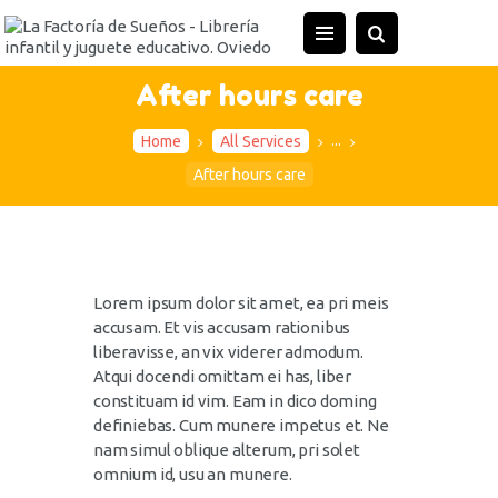
After hours care
...
Home
All Services
After hours care
Lorem ipsum dolor sit amet, ea pri meis
accusam. Et vis accusam rationibus
liberavisse, an vix viderer admodum.
Atqui docendi omittam ei has, liber
constituam id vim. Eam in dico doming
definiebas. Cum munere impetus et. Ne
nam simul oblique alterum, pri solet
omnium id, usu an munere.