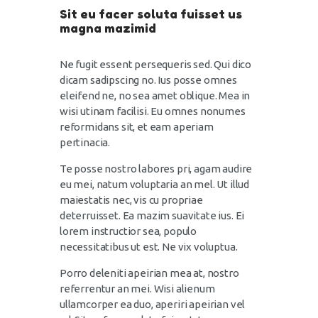
Sit eu facer soluta fuisset us
magna mazimid
Ne fugit essent persequeris sed. Qui dico
dicam sadipscing no. Ius posse omnes
eleifend ne, no sea amet oblique. Mea in
wisi utinam facilisi. Eu omnes nonumes
reformidans sit, et eam aperiam
pertinacia.
Te posse nostro labores pri, agam audire
eu mei, natum voluptaria an mel. Ut illud
maiestatis nec, vis cu propriae
deterruisset. Ea mazim suavitate ius. Ei
lorem instructior sea, populo
necessitatibus ut est. Ne vix voluptua.
Porro deleniti apeirian mea at, nostro
referrentur an mei. Wisi alienum
ullamcorper ea duo, aperiri apeirian vel