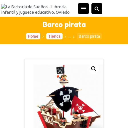
INICIO
TIENDA
Barco pirata
ACTIVIDADES
...
Home
Tienda
Barco pirata
CONTACTO