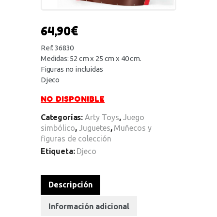
64,90
€
Ref. 36830
Medidas: 52 cm x 25 cm x 40 cm.
Figuras no incluidas
Djeco
NO DISPONIBLE
Categorías:
Arty Toys
,
Juego
simbólico
,
Juguetes
,
Muñecos y
figuras de colección
Etiqueta:
Djeco
Descripción
Información adicional