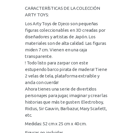
CARACTERÍSTICAS DE LA COLECCIÓN
ARTY TOYS:
Los Arty Toys de Djeco son pequeñas
figuras coleccionables en 3D creadas por
diseñadores y artistas de Japón. Los
materiales son de alta calidad. Las figuras
miden 7 cm. Vienen en una caja
transparente.
! Todo listo para zarpar con este
estupendo barco pirata de madera! Tiene
2 velas de tela, plataforma extraíble y
ancla con cuerda!
Ahora tienes una serie de divertidos
personajes para jugar, imaginar y crear las
historias que más te gusten: Electroboy,
Rictus, Sir Gauvin, Barbazur, Mary Scarlett,
etc.
Medidas: 52 cm x 25 cm x 40 cm.
Figuras no incluidas