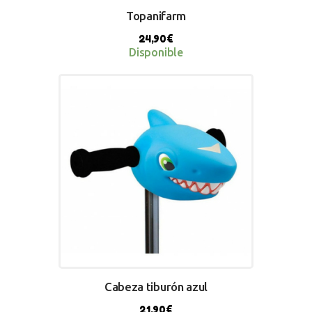
Topanifarm
24,90
€
Disponible
BUY NOW
Cabeza tiburón azul
21,90
€