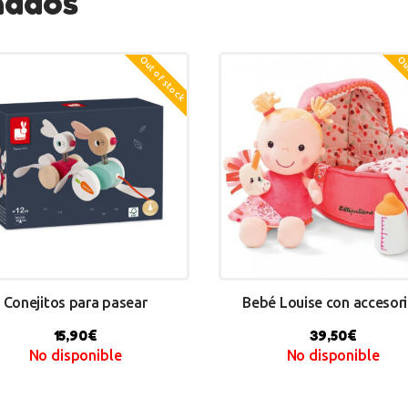
nados
Out of stock
Out
Conejitos para pasear
Bebé Louise con accesor
15,90
€
39,50
€
No disponible
No disponible