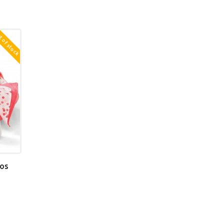
 of stock
ios