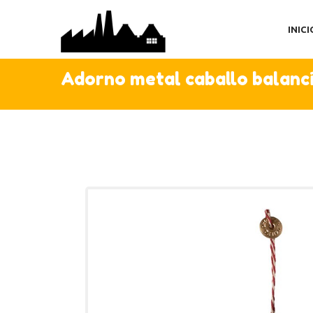
IN
INICI
TI
AC
Adorno metal caballo balanc
C