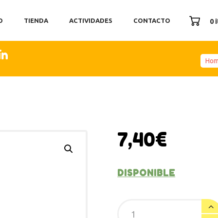
ICIO
O
TIENDA
ACTIVIDADES
CONTACTO
0 
ENDA
TIVIDADES
ín
ONTACTO
Ho
7,40
€
DISPONIBLE