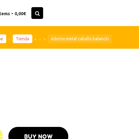
-
items
0,00€
...
me
Tienda
Adorno metal caballo balancín
BUY NOW