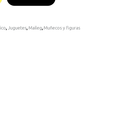
ico
,
Juguetes
,
Maileg
,
Muñecos y figuras