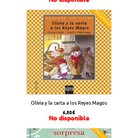
Out of stock
Olivia y la carta a los Reyes Magos
6,50
€
No disponible
Out of stock