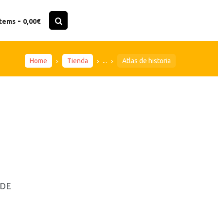
-
items
0,00€
...
Home
Tienda
Atlas de historia
 DE