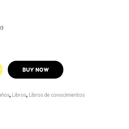
03
BUY NOW
 años
,
Libros
,
Libros de conocimientos