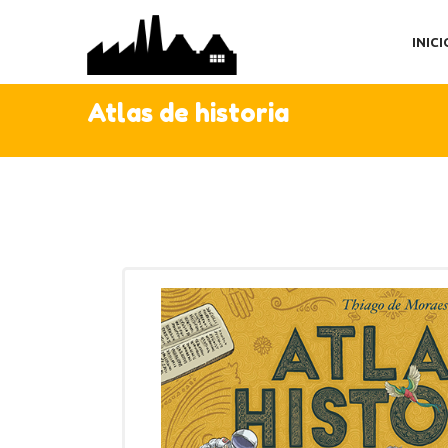
IN
INICI
TI
AC
Atlas de historia
C