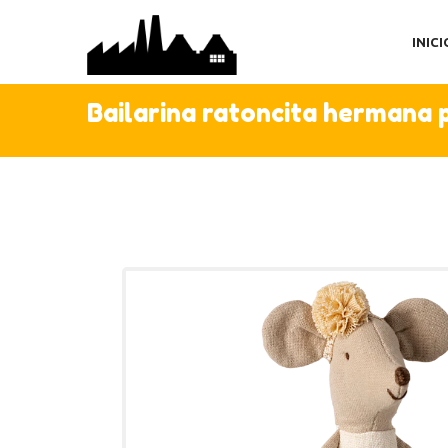
IN
INICI
TI
AC
Bailarina ratoncita hermana
C