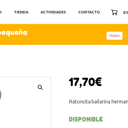
ICIO
O
TIENDA
ACTIVIDADES
CONTACTO
0 
ENDA
TIVIDADES
 pequeña
ONTACTO
Home
17,70
€
Ratoncita bailarina herma
DISPONIBLE