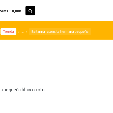
-
items
0,00€
...
Tienda
Bailarina ratoncita hermana pequeña
na pequeña blanco roto