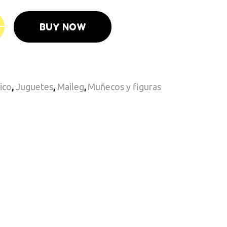
BUY NOW
ico
,
Juguetes
,
Maileg
,
Muñecos y figuras