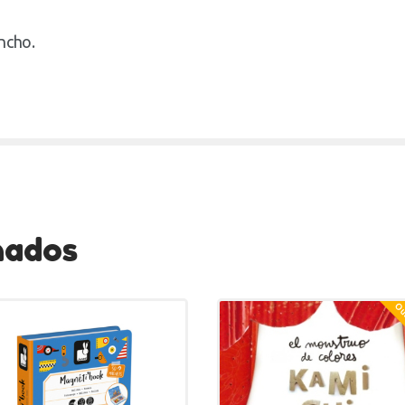
ancho.
nados
Out