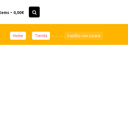
-
items
0,00€
...
Home
Tienda
Castillo con cocina