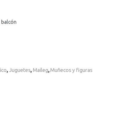
l balcón
ico
,
Juguetes
,
Maileg
,
Muñecos y figuras