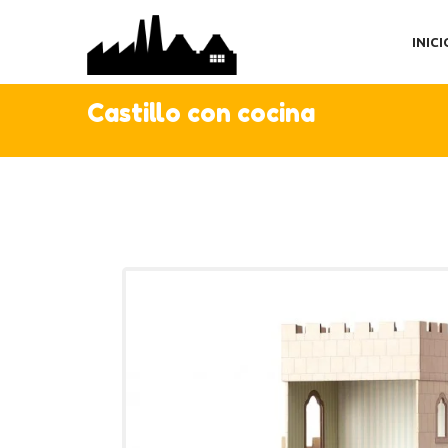
IN
INICI
TI
AC
Castillo con cocina
C