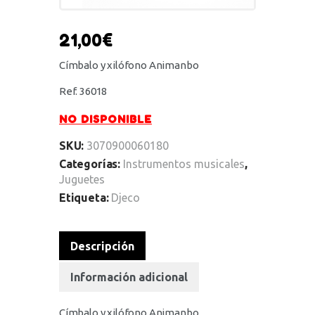
21,00
€
Címbalo y xilófono Animanbo
Ref. 36018
NO DISPONIBLE
SKU:
3070900060180
Categorías:
Instrumentos musicales
,
Juguetes
Etiqueta:
Djeco
Descripción
Información adicional
Címbalo y xilófono Animanbo