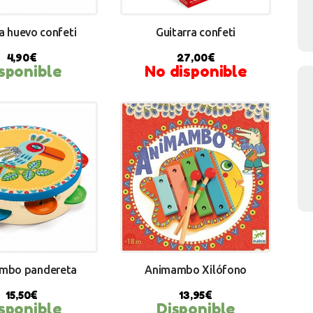
a huevo confeti
Guitarra confeti
4,90
€
27,00
€
sponible
No disponible
Y NOW
mbo pandereta
Animambo Xilófono
15,50
€
13,95
€
sponible
Disponible