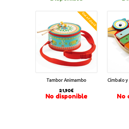
BUY NOW
BU
Out of stock
Tambor Animambo
Címbalo y
21,90
€
No disponible
No 