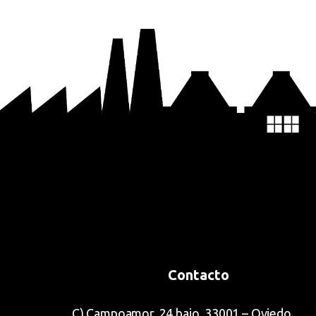
Contacto
C) Campoamor, 24 bajo. 33001 – Oviedo