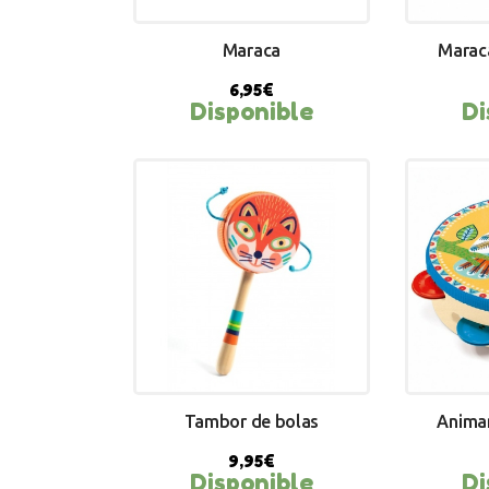
Maraca
Marac
6,95
€
Disponible
Di
BUY NOW
BU
Tambor de bolas
Anima
9,95
€
Disponible
Di