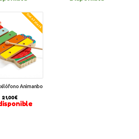
Y NOW
BUY NOW
Out of stock
 xilófono Animanbo
21,00
€
disponible