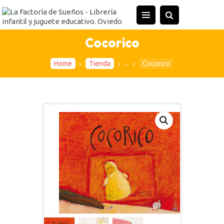
INICIO
TIENDA
Cocorico
ACTIVIDADES
...
Home
Tienda
Cocorico
CONTACTO