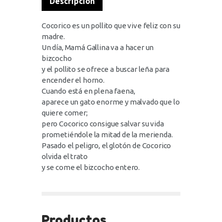
Descripción
Cocorico es un pollito que vive feliz con su
madre.
Un día, Mamá Gallina va a hacer un
bizcocho
y el pollito se ofrece a buscar leña para
encender el horno.
Cuando está en plena faena,
aparece un gato enorme y malvado que lo
quiere comer;
pero Cocorico consigue salvar su vida
prometiéndole la mitad de la merienda.
Pasado el peligro, el glotón de Cocorico
olvida el trato
y se come el bizcocho entero.
Productos