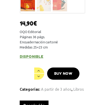
14,90
€
OQO Editorial
Páginas 36 págs.
Encuadernación cartoné
Medidas 25×23 cm
DISPONIBLE
BUY NOW
Categorías:
A partir de 3 años
,
Libros