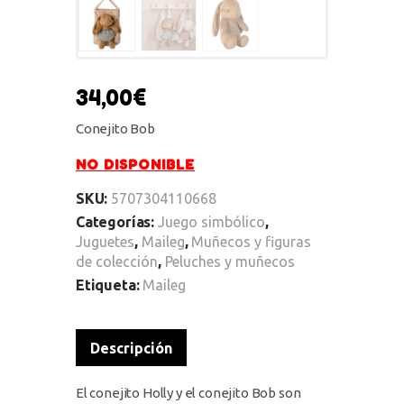
34,00
€
Conejito Bob
NO DISPONIBLE
SKU:
5707304110668
Categorías:
Juego simbólico
,
Juguetes
,
Maileg
,
Muñecos y figuras
de colección
,
Peluches y muñecos
Etiqueta:
Maileg
Descripción
El conejito Holly y el conejito Bob son