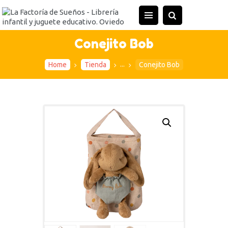
INICIO
TIENDA
Conejito Bob
ACTIVIDADES
...
Home
Tienda
Conejito Bob
CONTACTO