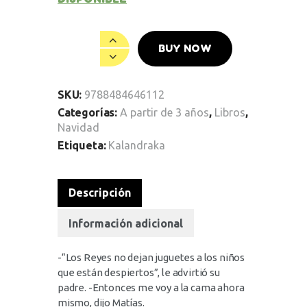
BUY NOW
SKU:
9788484646112
Categorías:
A partir de 3 años
,
Libros
,
Navidad
Etiqueta:
Kalandraka
Descripción
Información adicional
-“Los Reyes no dejan juguetes a los niños
que están despiertos”, le advirtió su
padre. -Entonces me voy a la cama ahora
mismo, dijo Matías.