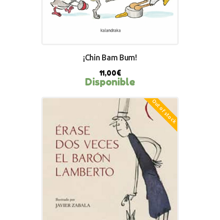
¡Chin Bam Bum!
11,00
€
Disponible
Out of stock
BUY NOW