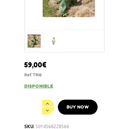
59,00
€
Ref. TRI6
DISPONIBLE
BUY NOW
SKU:
5014568228566