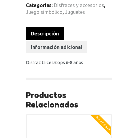
Categorías:
Disfraces y accesorios
,
Juego simbólico
,
Juguetes
Descripción
Información adicional
Disfraz triceratops 6-8 años
Productos
Relacionados
Out of stock