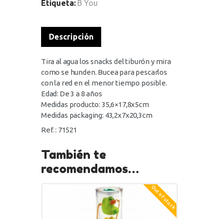
Etiqueta:
B You
Descripción
Tira al agua los snacks del tiburón y mira
como se hunden. Bucea para pescarlos
con la red en el menor tiempo posible.
Edad: De 3 a 8 años
Medidas producto: 35,6×17,8x5cm
Medidas packaging: 43,2x7x20,3cm
Ref. : 71521
También te
recomendamos…
Out of stock