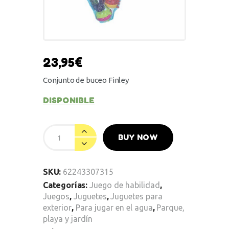
23,95
€
Conjunto de buceo Finley
DISPONIBLE
BUY NOW
SKU:
62243307315
Categorías:
Juego de habilidad
,
Juegos
,
Juguetes
,
Juguetes para
exterior
,
Para jugar en el agua
,
Parque,
playa y jardín