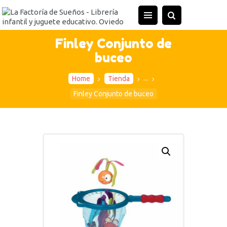
INICIO
TIENDA
Finley Conjunto de
buceo
ACTIVIDADES
CONTACTO
...
Home
Tienda
Finley Conjunto de buceo