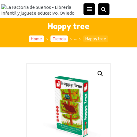
INICIO
TIENDA
Happy tree
ACTIVIDADES
...
Home
Tienda
Happy tree
CONTACTO