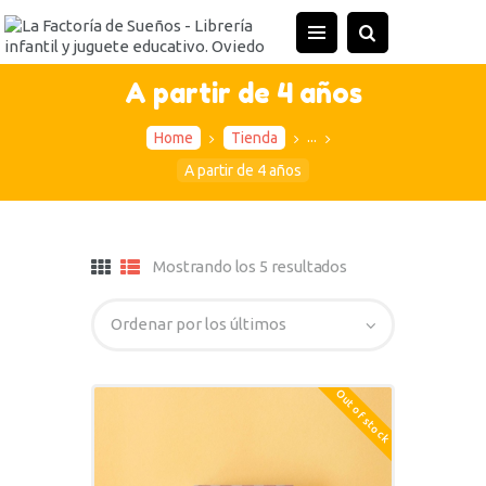
A partir de 4 años
...
Home
Tienda
A partir de 4 años
Mostrando los 5 resultados
Out of stock