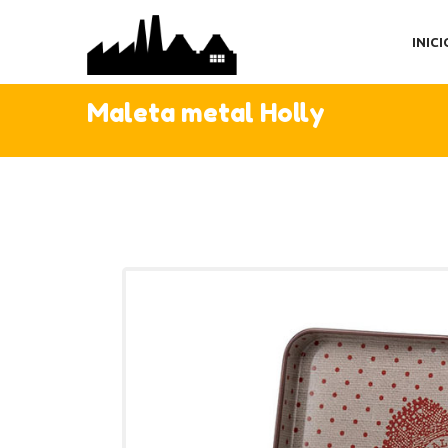
IN
INICI
TI
AC
Maleta metal Holly
C