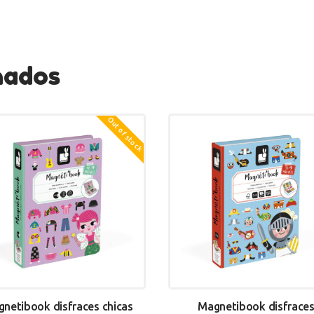
nados
Out of stock
netibook disfraces chicas
Magnetibook disfrace