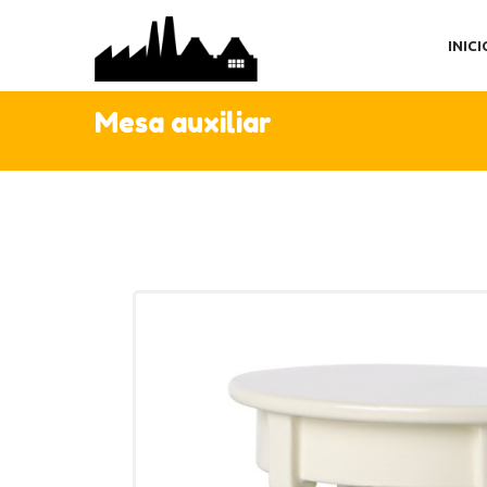
IN
INICI
TI
AC
Mesa auxiliar
C