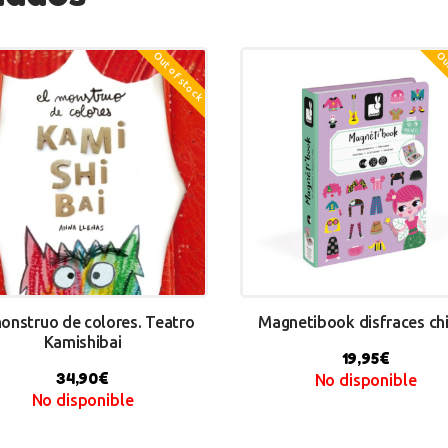
Out of stock
Out
monstruo de colores. Teatro
Magnetibook disfraces ch
Kamishibai
19,95
€
34,90
€
No disponible
No disponible