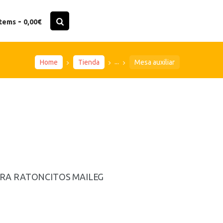
-
items
0,00€
...
Home
Tienda
Mesa auxiliar
URA RATONCITOS MAILEG