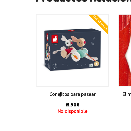
Out of stock
Conejitos para pasear
El 
15,90
€
No disponible