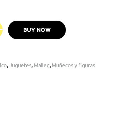
BUY NOW
ico
,
Juguetes
,
Maileg
,
Muñecos y figuras