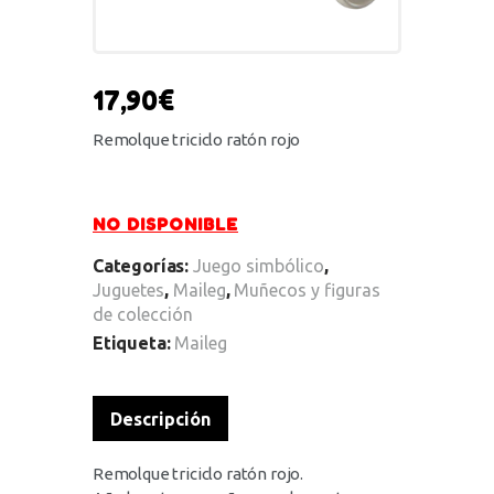
17,90
€
Remolque triciclo ratón rojo
NO DISPONIBLE
Categorías:
Juego simbólico
,
Juguetes
,
Maileg
,
Muñecos y figuras
de colección
Etiqueta:
Maileg
Descripción
Remolque triciclo ratón rojo.