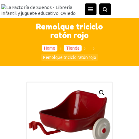
INICIO
TIENDA
Remolque triciclo
ratón rojo
ACTIVIDADES
CONTACTO
...
Home
Tienda
Remolque triciclo ratón rojo