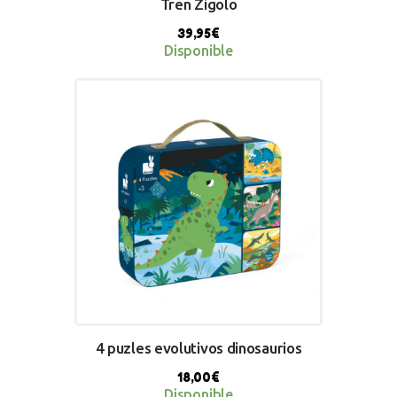
Tren Zigolo
39,95
€
Disponible
BUY NOW
4 puzles evolutivos dinosaurios
18,00
€
Disponible