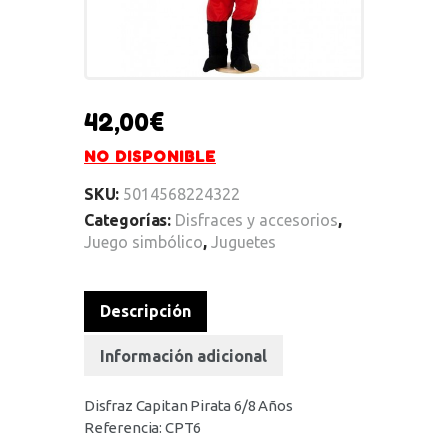
42,00
€
NO DISPONIBLE
SKU:
5014568224322
Categorías:
Disfraces y accesorios
,
Juego simbólico
,
Juguetes
Descripción
Información adicional
Disfraz Capitan Pirata 6/8 Años
Referencia: CPT6