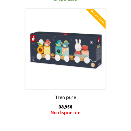
Out of stock
BUY NOW
Tren pure
33,95
€
No disponible
BUY NOW