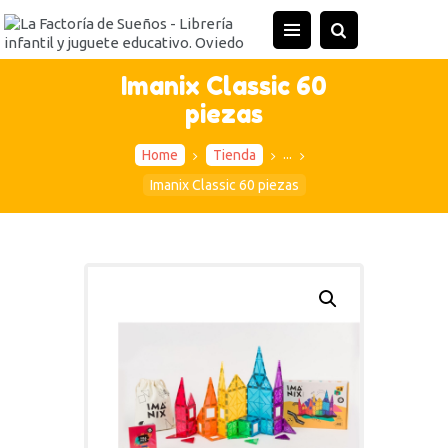
INICIO
TIENDA
Imanix Classic 60
piezas
ACTIVIDADES
CONTACTO
...
Home
Tienda
Imanix Classic 60 piezas