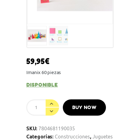
59,95
€
Imanix 60 piezas
DISPONIBLE
BUY NOW
SKU:
7804681190035
Categorías:
Construcciones
,
Juguetes