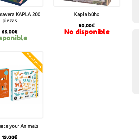
rimavera KAPLA 200
Kapla búho
piezas
50,00
€
No disponible
66,00
€
sponible
Y NOW
Out of stock
eate your Animals
19,00
€