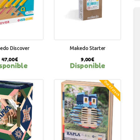
edo Discover
Makedo Starter
47,00
€
9,00
€
sponible
Disponible
Y NOW
BUY NOW
Out of stock