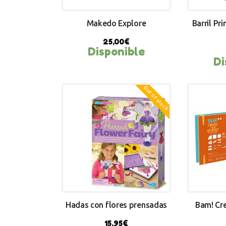
Makedo Explore
Barril P
25,00
€
Disponible
Di
BUY NOW
BU
Out of stock
Hadas con flores prensadas
Bam! Cr
15,95
€