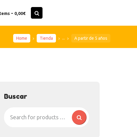
-
items
0,00€
...
Home
Tienda
A partir de 5 años
Buscar