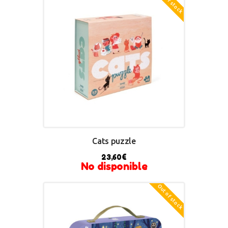
Out of stock
Cats puzzle
23,60
€
No disponible
Out of stock