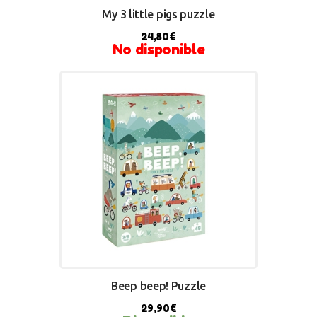
My 3 little pigs puzzle
24,80
€
No disponible
Beep beep! Puzzle
29,90
€