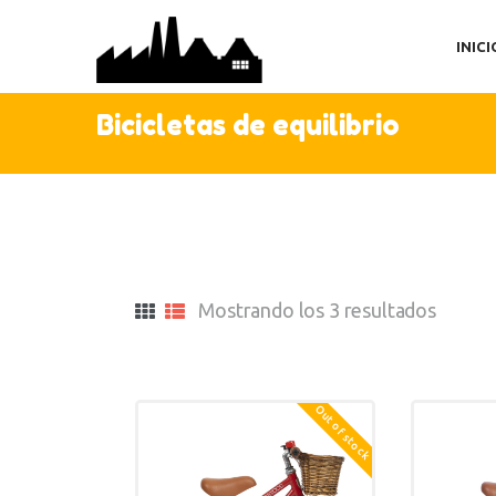
IN
INICI
TI
AC
Bicicletas de equilibrio
C
Mostrando los 3 resultados
Out of stock