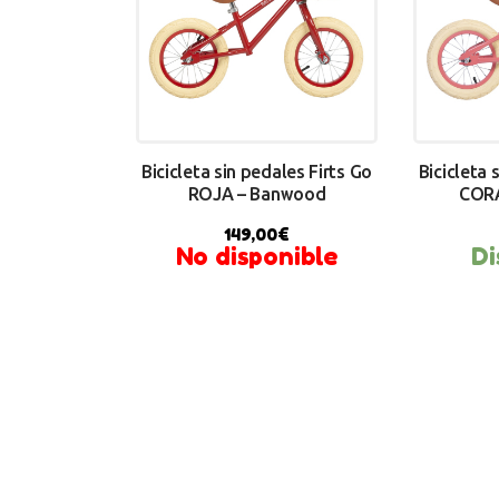
Bicicleta sin pedales Firts Go
Bicicleta 
ROJA – Banwood
CORA
149,00
€
No disponible
Di
BU