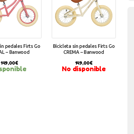
sin pedales Firts Go
Bicicleta sin pedales Firts Go
L – Banwood
CREMA – Banwood
149,00
€
149,00
€
sponible
No disponible
Y NOW