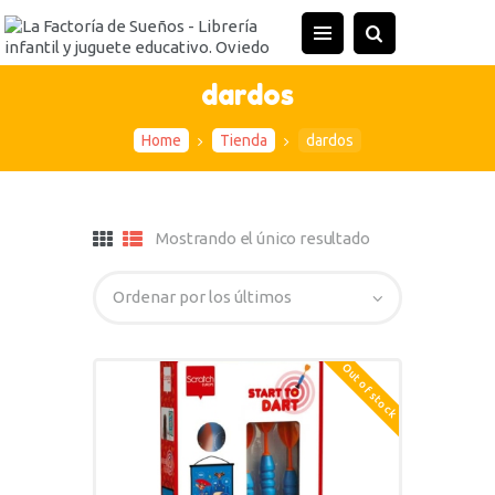
dardos
Home
Tienda
dardos
Mostrando el único resultado
Out of stock