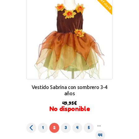
Out of stock
Vestido Sabrina con sombrero 3-4
años
49,95
€
No disponible
…
←
1
2
3
4
5
44