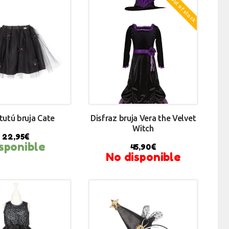
Out of stock
tutú bruja Cate
Disfraz bruja Vera the Velvet
Witch
22,95
€
sponible
45,90
€
No disponible
Y NOW