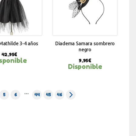
Mathilde 3-4 años
Diadema Samara sombrero
negro
42,95
€
sponible
9,95
€
Disponible
Y NOW
BUY NOW
…
5
6
44
→
45
46