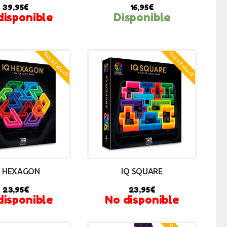
39,95
€
16,95
€
disponible
Disponible
BUY NOW
Out of stock
Out of stock
Q HEXAGON
IQ SQUARE
23,95
€
23,95
€
disponible
No disponible