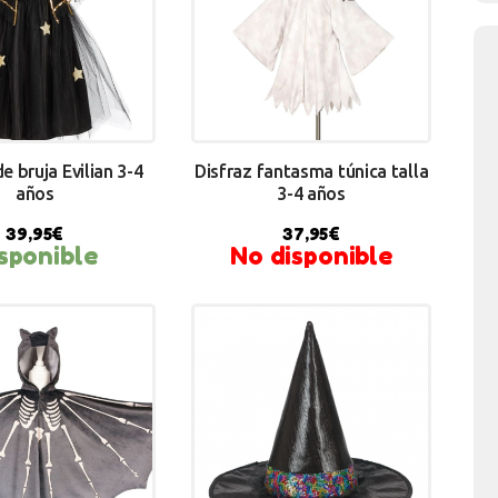
e bruja Evilian 3-4
Disfraz fantasma túnica talla
años
3-4 años
39,95
€
37,95
€
sponible
No disponible
Y NOW