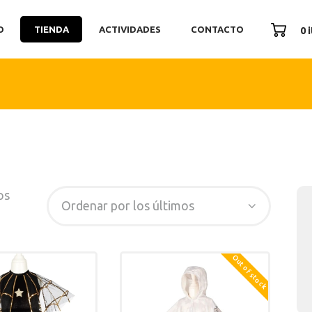
ICIO
O
TIENDA
ACTIVIDADES
CONTACTO
0 
ENDA
TIVIDADES
ONTACTO
os
Out of stock
SEARCH