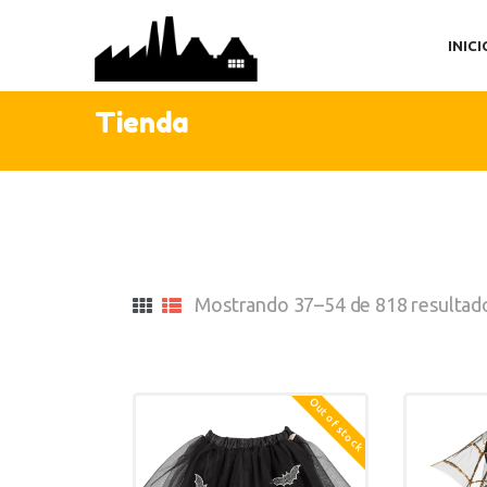
IN
INICI
TI
AC
Tienda
C
Mostrando 37–54 de 818 resultad
Out of stock