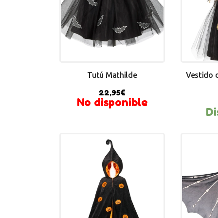
Tutú Mathilde
Vestido d
22,95
€
No disponible
Di
BU