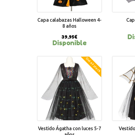
Capa calabazas Halloween 4-
Cap
8 años
Di
39,95
€
Disponible
BUY NOW
BU
Out of stock
Vestido Ágatha con luces 5-7
Vestido
años