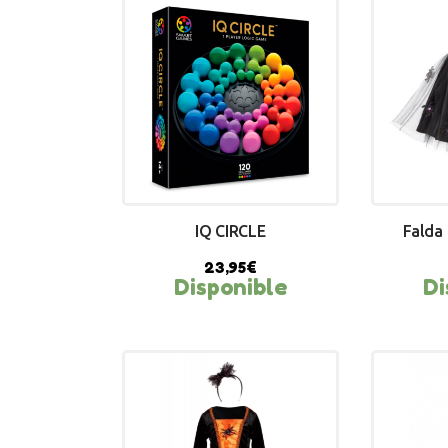
IQ CIRCLE
Falda 
23,95
€
Disponible
Di
BUY NOW
BU