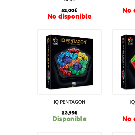
No 
52,00
€
No disponible
IQ PENTAGON
I
23,95
€
Disponible
No 
BUY NOW