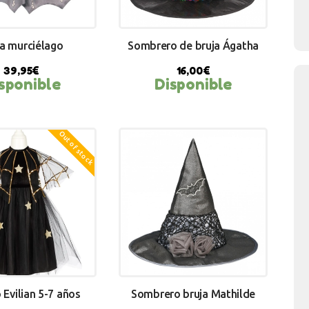
a murciélago
Sombrero de bruja Ágatha
39,95
€
16,00
€
sponible
Disponible
Y NOW
BUY NOW
Out of stock
 Evilian 5-7 años
Sombrero bruja Mathilde