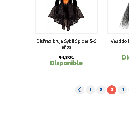
Disfraz bruja Sybil Spider 5-6
Vestido 
años
Di
44,80
€
Disponible
BUY NOW
BU
←
1
2
3
4