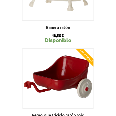
Bañera ratón
18,50
€
Disponible
Out of stock
BUY NOW
Remolque triciclo ratón rojo